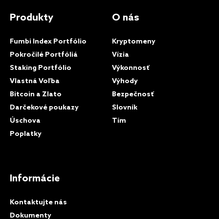
Produkty
O nás
Fumbi Index Portfólio
Kryptomeny
Pokročilé Portfóliá
Vízia
Staking Portfólio
Výkonnosť
Vlastná Voľba
Výhody
Bitcoin a Zlato
Bezpečnosť
Darčekové poukazy
Slovník
Úschova
Tím
Poplatky
Informácie
Kontaktujte nás
Dokumenty